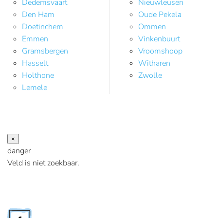
Dedemsvaart
Nieuwleusen
Den Ham
Oude Pekela
Doetinchem
Ommen
Emmen
Vinkenbuurt
Gramsbergen
Vroomshoop
Hasselt
Witharen
Holthone
Zwolle
Lemele
×
danger
Veld is niet zoekbaar.